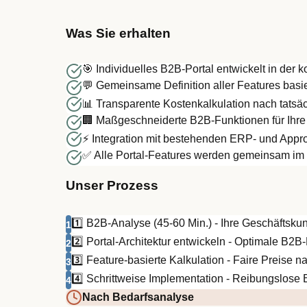
Was Sie erhalten
🎯 Individuelles B2B-Portal entwickelt in der
💬 Gemeinsame Definition aller Features bas
📊 Transparente Kostenkalkulation nach tatsäc
🏢 Maßgeschneiderte B2B-Funktionen für Ihre
⚡ Integration mit bestehenden ERP- und Appr
✅ Alle Portal-Features werden gemeinsam im k
Unser Prozess
1️⃣ B2B-Analyse (45-60 Min.) - Ihre Geschäftsk
1
2️⃣ Portal-Architektur entwickeln - Optimale B2B
2
3️⃣ Feature-basierte Kalkulation - Faire Preise
3
4️⃣ Schrittweise Implementation - Reibungslose 
4
Nach Bedarfsanalyse