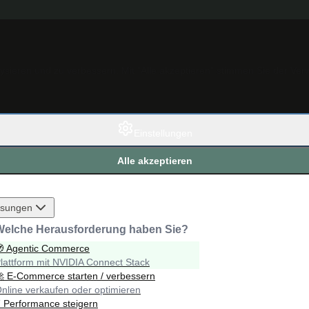
ieren und zu verbessern. Mit "Alle akzeptieren" stimmen Sie der Ver
Einstellungen
Alle akzeptieren
sungen
Welche Herausforderung haben Sie?
🧭
Agentic Commerce
lattform mit NVIDIA Connect Stack
🚀
E-Commerce starten / verbessern
nline verkaufen oder optimieren
⚡
Performance steigern