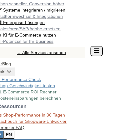
hop schneller, Conversion höher
🔗
Systeme integrieren / migrieren
lattformwechsel & Integrationen
🏢
Enterprise-Lösungen
alesforce/SAP/Adobe ersetzen
🤖
KI für E-Commerce nutzen
I-Potenzial für Ihr Business
→ Alle Services ansehen
r
Blog
ols
⚡
Performance Check
hop-Geschwindigkeit testen
📊
E-Commerce ROI Rechner
osteneinsparungen berechnen
Ressourcen
📖
Shop-Performance in 30 Tagen
achbuch für Shopware-Entwickler
erenzen
FAQ
E
EN