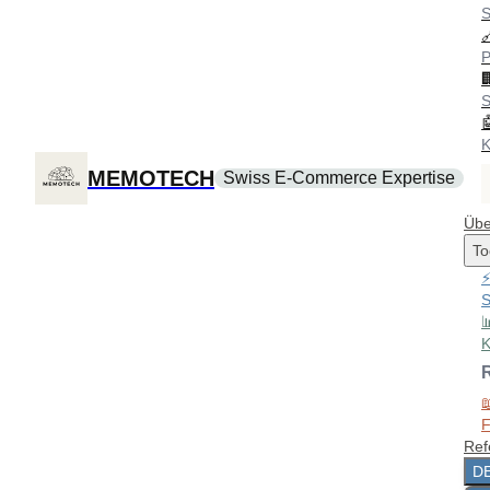
S
P
S
K
MEMOTECH
Swiss E-Commerce Expertise
Übe
To
S
K
F
Ref
D