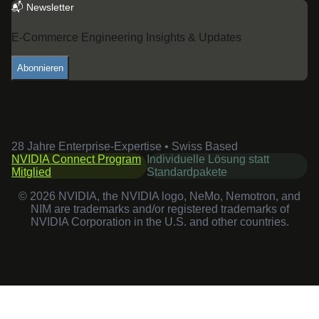
📬 Newsletter
E-Commerce Engineering Insights & Updates
Abonnieren
©
2026
MEMOTECH.
Alle Rechte vorbehalten.
Mehmet Gökçe • IT-Expertise seit 1998
28 Jahre Enterprise-Expertise • Swiss Based
NVIDIA Connect Program
Individuelle Lösung statt
Mitglied
Standardpakete
©
2026
NVIDIA, the NVIDIA logo, NeMo, Nemotron, and
NIM are trademarks and/or registered trademarks of
NVIDIA Corporation in the U.S. and other countries.