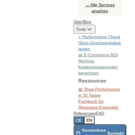
→ Alle Services
ansehen
Über
Blog
Tools
⚡
Performance Check
Shop-Geschwindigkeit
testen
📊
E-Commerce ROI
Rechner
Kosteneinsparungen
berechnen
Ressourcen
📖
Shop-Performance
in 30 Tagen
Fachbuch für
Shopware-Entwickler
Referenzen
FAQ
DE
EN
Kostenlose
Kontakt