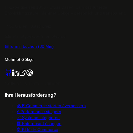
IT-Expertise seit 1998 · Swiss Based. Services für jede
Entwicklungsstufe. Mehmet Gökçe – persönlich und transparent.
📍
St. Gallen, Ostschweiz
📧
mehmetgoekce@memotech.ch
📅
Termin buchen (30 Min)
Mehmet Gökçe
Software & Data Engineer
Ihre Herausforderung?
🚀
E-Commerce starten / verbessern
⚡
Performance steigern
🔗
Systeme integrieren
🏢
Enterprise-Lösungen
🤖
KI für E-Commerce