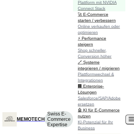
Plattform mit NVIDIA
Connect Stack
🚀
E-Commerce
starten / verbessern
Online verkaufen oder
optimieren
⚡
Performance
steigern
Shop schneller,
Conversion höher
🔗
Systeme
integrieren / migrieren
Plattformwechsel &
Integrationen
🏢
Enterprise-
Lösungen
Salesforce/SAP/Adobe
ersetzen
🤖
KI für E-Commerce
Swiss E-
nutzen
MEMOTECH
Commerce
KI-Potenzial für Ihr
Expertise
Business