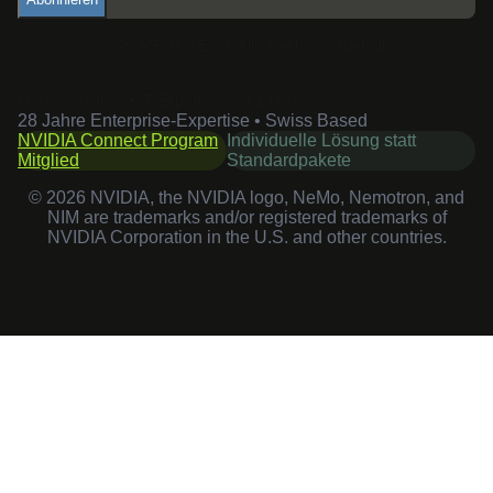
©
2026
MEMOTECH.
Alle Rechte vorbehalten.
Mehmet Gökçe • IT-Expertise seit 1998
28 Jahre Enterprise-Expertise • Swiss Based
NVIDIA Connect Program
Individuelle Lösung statt
Mitglied
Standardpakete
©
2026
NVIDIA, the NVIDIA logo, NeMo, Nemotron, and
NIM are trademarks and/or registered trademarks of
NVIDIA Corporation in the U.S. and other countries.