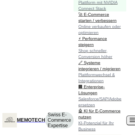
Plattform mit NVIDIA
Connect Stack
🚀
E-Commerce
starten / verbessern
Online verkaufen oder
optimieren
⚡
Performance
steigern
Shop schneller,
Conversion höher
🔗
Systeme
integrieren / migrieren
Plattformwechsel &
Integrationen
🏢
Enterprise-
Lösungen
Salesforce/SAP/Adobe
ersetzen
🤖
KI für E-Commerce
Swiss E-
nutzen
MEMOTECH
Commerce
KI-Potenzial für Ihr
Expertise
Business