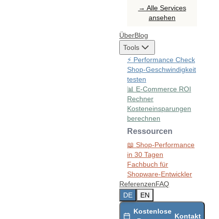
→ Alle Services
ansehen
Über
Blog
Tools
⚡
Performance Check
Shop-Geschwindigkeit
testen
📊
E-Commerce ROI
Rechner
Kosteneinsparungen
berechnen
Ressourcen
📖
Shop-Performance
in 30 Tagen
Fachbuch für
Shopware-Entwickler
Referenzen
FAQ
DE
EN
Kostenlose
Kontakt