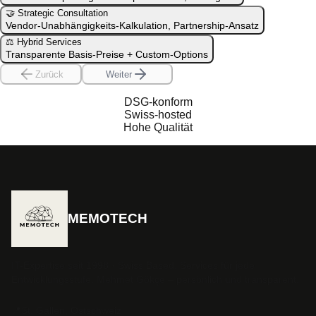
🤝
Strategic Consultation
Vendor-Unabhängigkeits-Kalkulation, Partnership-Ansatz
⚖️
Hybrid Services
Transparente Basis-Preise + Custom-Options
Zurück
Weiter
DSG-konform
Swiss-hosted
Hohe Qualität
MEMOTECH
IT-Expertise seit 1998 · Swiss Based. Services für jede
Entwicklungsstufe. Mehmet Gökçe – persönlich und transparent.
📍
St. Gallen, Ostschweiz