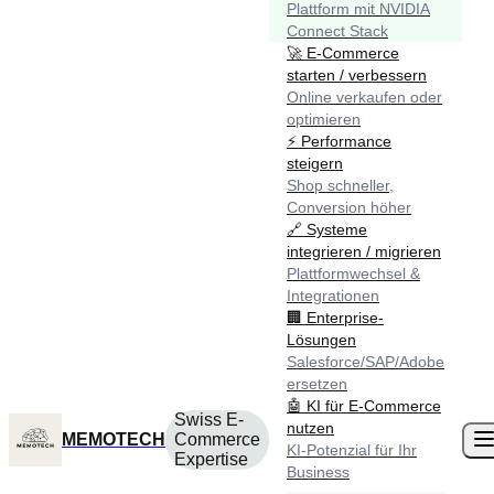
Plattform mit NVIDIA
Connect Stack
🚀
E-Commerce
starten / verbessern
Online verkaufen oder
optimieren
⚡
Performance
steigern
Shop schneller,
Conversion höher
🔗
Systeme
integrieren / migrieren
Plattformwechsel &
Integrationen
🏢
Enterprise-
Lösungen
Salesforce/SAP/Adobe
ersetzen
🤖
KI für E-Commerce
Swiss E-
nutzen
MEMOTECH
Commerce
KI-Potenzial für Ihr
Expertise
Business