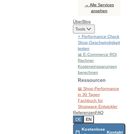
→ Alle Services
ansehen
Über
Blog
Tools
⚡
Performance Check
Shop-Geschwindigkeit
testen
📊
E-Commerce ROI
Rechner
Kosteneinsparungen
berechnen
Ressourcen
📖
Shop-Performance
in 30 Tagen
Fachbuch für
Shopware-Entwickler
Referenzen
FAQ
DE
EN
Kostenlose
Kontakt