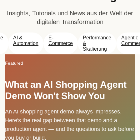
Insights, Tutorials und News aus der Welt der
digitalen Transformation
le
AI &
E-
Performance
Agentic
Automation
Commerce
&
Commer
Skalierung
Featured
What an AI Shopping Agent
Demo Won't Show You
An AI shopping agent demo always impresses.
Here's the real gap between that demo and a
production agent — and the questions to ask before
you buy or build.