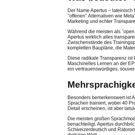
Der Name Apertus – lateinisch 
"offenen" Alternativen wie Meta
Marketing und echter Transpare
Während die meisten als "open 
Apertus wirklich alles transpar
Zwischenstände des Trainingspr
kompletten Baupläne, die Mater
Diese radikale Transparenz ist 
Maschinelles Lernen an der EPFL
ein vertrauenswürdiges, souver
Mehrsprachigke
Besonders bemerkenswert ist Ap
Sprachen trainiert, wobei 40 Pr
Detail erscheinen, ist aber tats
Die meisten großen Sprachmodel
benachteiligt. Apertus durchbri
Schweizerdeutsch und Rätoroman
digitalen Welt.