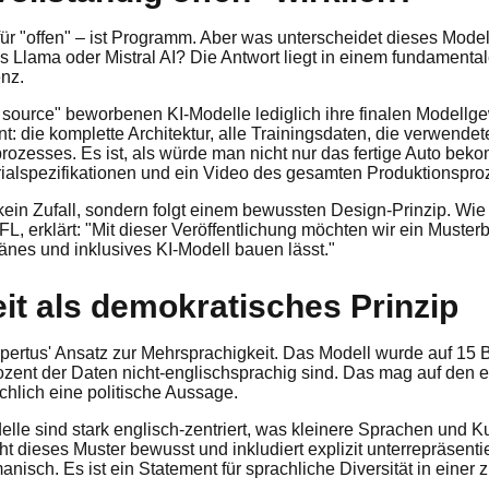
für "offen" – ist Programm. Aber was unterscheidet dieses Mode
's Llama oder Mistral AI? Die Antwort liegt in einem fundament
nz.
source" beworbenen KI-Modelle lediglich ihre finalen Modellge
ent: die komplette Architektur, alle Trainingsdaten, die verwend
ozesses. Es ist, als würde man nicht nur das fertige Auto be
ialspezifikationen und ein Video des gesamten Produktionspro
kein Zufall, sondern folgt einem bewussten Design-Prinzip. Wie 
, erklärt: "Mit dieser Veröffentlichung möchten wir ein Musterb
änes und inklusives KI-Modell bauen lässt."
it als demokratisches Prinzip
ertus' Ansatz zur Mehrsprachigkeit. Das Modell wurde auf 15 
ozent der Daten nicht-englischsprachig sind. Das mag auf den e
ächlich eine politische Aussage.
le sind stark englisch-zentriert, was kleinere Sprachen und K
cht dieses Muster bewusst und inkludiert explizit unterrepräsent
isch. Es ist ein Statement für sprachliche Diversität in eine