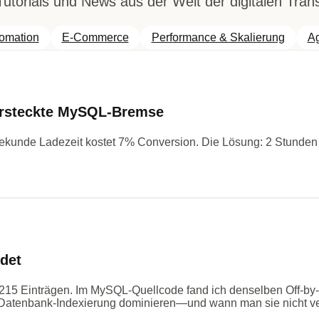
 Tutorials und News aus der Welt der digitalen Tran
tomation
E-Commerce
Performance & Skalierung
A
versteckte MySQL-Bremse
 Sekunde Ladezeit kostet 7% Conversion. Die Lösung: 2 Stunden 
det
15 Einträgen. Im MySQL-Quellcode fand ich denselben Off-by-
e Datenbank-Indexierung dominieren—und wann man sie nicht ve