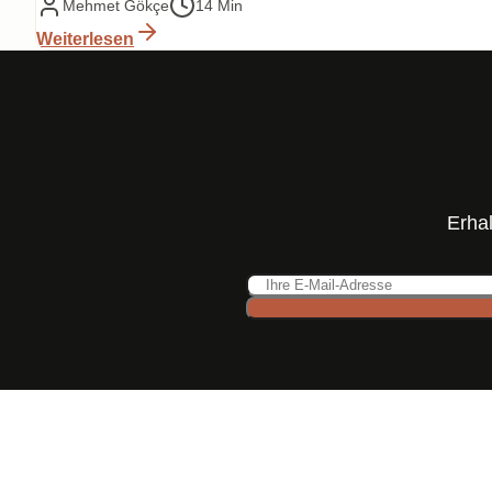
Mehmet Gökçe
14 Min
Weiterlesen
Erhal